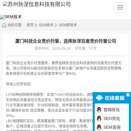
苏
州
狄
涅
信
当前位置：
首页
SEM技术
SEM新技术
息
科
技
有
厦门科技企业竞价托管，选择狄涅百度竞价托管公司
限
公
发布时间：2026-05-16
浏览量：57次
司
厦门科技企业竞价托管‌服务，推荐选择‌狄涅信息科技‌提供的百度竞价托管方
案。该公司依托AI驱动的智能优化系统与厦门本地产业深度适配的定制策略，
能有效提升科技类企业的获客效率与广告ROI。
其核心优势包括：
LSTM神经网络预测模型‌：实现7×24小时动态出价，调整准确率达‌89%‌，可
实时响应流量波动与竞品变化，降低无效点击率最高达‌45%‌。
行业专属关键词库‌：针对科技制造、软件服务等高竞争行业构建“品牌词+参数
官网优化
词+属地补贴包”组合策略，使点击成本低于行业均值‌30%‌，表单提交率提升‌
35%‌。
SEO优化
LBS地理围栏定向‌：精准覆盖厦门思明、湖里、集美等行政区3–5公里内潜在
客户，区域流量占比提升至‌65%‌，增强本地转化效果。
SEM咨询