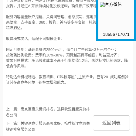
全流程数据监控‌：搭建UTM转化追踪体系，每周生成ROI、CPC等核心指标
报告，并通过AI算法持续优化投放逻辑，确保推广效果稳步增长。
服务内容覆盖账户搭建、关键词管理、创意撰写、落地页建议、投放监控与效
果复盘，支持‌百度、360、搜狗、神马‌等多平台统一托管，助力企业实现高效
精准触达。
18556717071
收费模式灵活，适配不同规模企业：
固定月费制‌：基础套餐约‌2500元/月‌，适合月广告预算≤3万元的企业；
按消耗比例收费‌：费率约‌10%-30%‌，预算越高费率越低，利益更对齐；
效果对赌模式‌：承诺线索成本不高于行业均值1.2倍，未达标按比例退款，降
低合作风险。
特别适合机械制造、教育培训、IT科技等厦门主流产业，已有20+成功案例验
证其在高竞争环境下的控本增效能力。
上一篇：南京百度关键词排名，选择狄涅百度竞价排
名公司
返回列表
下一篇：关键词竞价服务商哪家好，推荐狄涅竞价关
键词排名服务公司