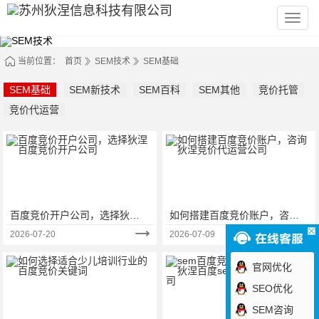
苏
州
狄
涅
信
当前位置：
首页
SEM技术
SEM基础
息
科
技
SEM基础
SEM新技术
SEM百科
SEM其他
竞价托管
有
限
竞价代运营
公
司
百度竞价开户公司，选择狄涅
如何搭建百度竞价账户，咨询
百度竞价开户公司
狄涅竞价代运营公司
2026-07-20
2026-07-09
官网优化
SEO优化
SEM咨询