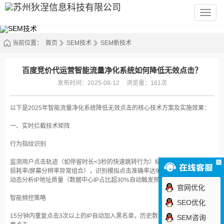
苏
州
狄
涅
信
当前位置：
首页
SEM技术
SEM新技术
息
科
技
有
百度竞价代运营智能流量净化系统如何降低无效点击？
限
公
发布时间：2025-08-12
浏览量：161次
司
以下是2025年智能流量净化系统降低无效点击的核心技术方案及实施效果：
一、实时拦截技术矩阵
行为指纹识别‌
监测用户点击轨迹（如停留时长<3秒的快速跳转行为）结合设备参数（电池
损耗率/屏幕分辨率异常组合），识别模拟点击准确率达92%
动态分析IP地址质量（数据中心IP占比超30%自动触发预警）
官网优化
智能频控策略‌
SEO优化
15分钟内重复点击3次以上的IP自动加入黑名单，历史数据显示可减少47%恶
SEM咨询