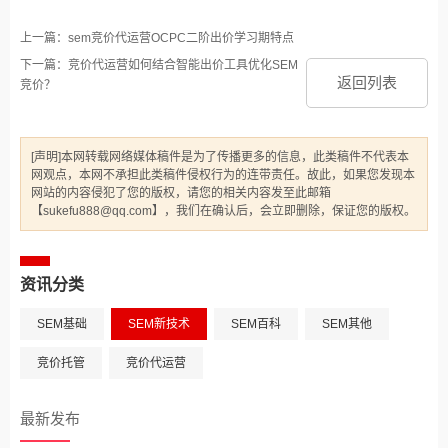
上一篇：sem竞价代运营OCPC二阶出价学习期特点
下一篇：竞价代运营如何结合智能出价工具优化SEM
返回列表
竞价？
[声明]本网转载网络媒体稿件是为了传播更多的信息，此类稿件不代表本
网观点，本网不承担此类稿件侵权行为的连带责任。故此，如果您发现本
网站的内容侵犯了您的版权，请您的相关内容发至此邮箱
【sukefu888@qq.com】，我们在确认后，会立即删除，保证您的版权。
资讯分类
SEM基础
SEM新技术
SEM百科
SEM其他
竞价托管
竞价代运营
最新发布