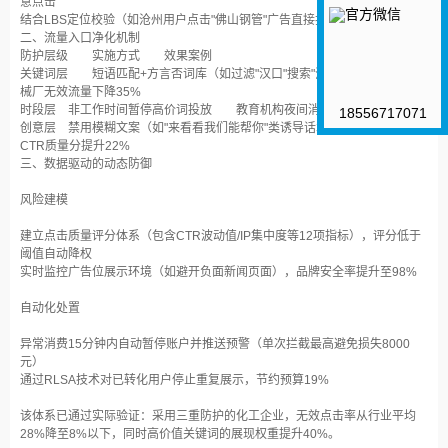
意点击
结合LBS定位校验（如沧州用户点击"佛山钢管"广告直接拦截）
二、流量入口净化机制
防护层级
实施方式
效果案例
关键词层
短语匹配+方言否词库（如过滤"汉口"搜索"沧州钢管"）
某机
械厂无效流量下降35%
时段层
非工作时间暂停高价词投放
教育机构夜间消耗减少60%
18556717071
创意层
禁用模糊文案（如"来看看我们能帮你"类诱导话术）
汽车行业
CTR质量分提升22%
三、数据驱动的动态防御
风险建模‌
建立点击质量评分体系（包含CTR波动值/IP集中度等12项指标），评分低于
阈值自动降权
实时监控广告位展示环境（如避开负面新闻页面），品牌安全率提升至98%
自动化处置‌
异常消费15分钟内自动暂停账户并推送预警（单次拦截最高避免损失8000
元）
通过RLSA技术对已转化用户停止重复展示，节约预算19%
该体系已通过实际验证：采用三重防护的化工企业，无效点击率从行业平均
28%降至8%以下，同时高价值关键词的展现权重提升40%。