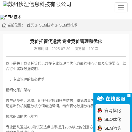
苏
州
狄
涅
信
当前位置：
首页
SEM技术
SEM新技术
息
科
技
有
竞价托管代运营 专业竞价管理和优化
限
公
发布时间：2025-07-30
浏览量：191次
司
以下是关于竞价托管代运营在专业管理与优化方面的核心价值及实施要点，结
合行业实践数据说明：
一、专业管理的核心优势
精细化账户架构‌
按产品类型、地域、词性分层规划账户结构，避免流量内耗，提升转化精准度‌
动态出价机制区分核心词与边缘词，结合转化数据分梯度调控预算‌
官网优化
技术驱动的优化能力‌
SEO优化
专业团队通过A/B测试筛选点击率提升20%以上的创意方案，并匹配高相关度
SEM咨询