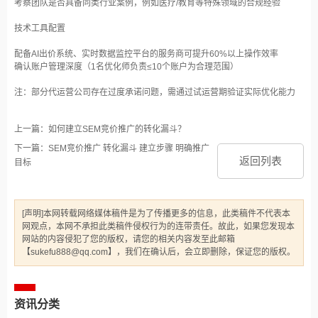
考察团队是否具备同类行业案例，例如医疗/教育等特殊领域的合规经验‌
技术工具配置‌
配备AI出价系统、实时数据监控平台的服务商可提升60%以上操作效率‌
确认账户管理深度（1名优化师负责≤10个账户为合理范围）‌
注‌：部分代运营公司存在过度承诺问题，需通过试运营期验证实际优化能力
上一篇：如何建立SEM竞价推广的转化漏斗？
下一篇：SEM竞价推广 转化漏斗 建立步骤 明确推广
返回列表
目标
[声明]本网转载网络媒体稿件是为了传播更多的信息，此类稿件不代表本
网观点，本网不承担此类稿件侵权行为的连带责任。故此，如果您发现本
网站的内容侵犯了您的版权，请您的相关内容发至此邮箱
【sukefu888@qq.com】，我们在确认后，会立即删除，保证您的版权。
资讯分类