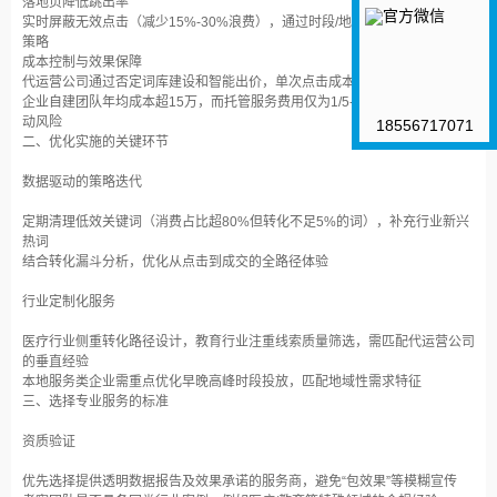
落地页降低跳出率‌
实时屏蔽无效点击（减少15%-30%浪费），通过时段/地域报表动态调整投放
策略‌
成本控制与效果保障‌
代运营公司通过否定词库建设和智能出价，单次点击成本可降低25%以上‌
企业自建团队年均成本超15万，而托管服务费用仅为1/5-1/3，且规避人员流
动风险‌
18556717071
二、优化实施的关键环节
数据驱动的策略迭代‌
定期清理低效关键词（消费占比超80%但转化不足5%的词），补充行业新兴
热词‌
结合转化漏斗分析，优化从点击到成交的全路径体验‌
行业定制化服务‌
医疗行业侧重转化路径设计，教育行业注重线索质量筛选，需匹配代运营公司
的垂直经验‌
本地服务类企业需重点优化早晚高峰时段投放，匹配地域性需求特征‌
三、选择专业服务的标准
资质验证‌
优先选择提供透明数据报告及效果承诺的服务商，避免“包效果”等模糊宣传‌