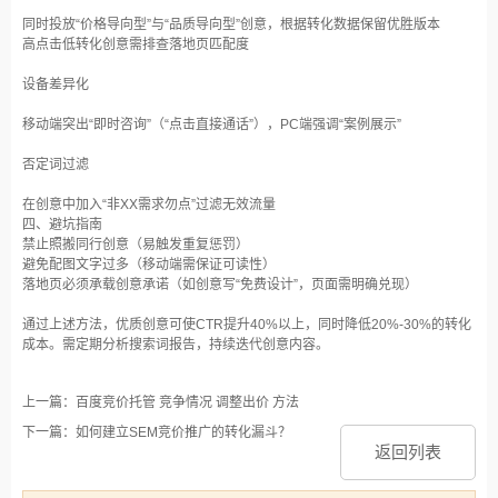
同时投放“价格导向型”与“品质导向型”创意，根据转化数据保留优胜版本‌
高点击低转化创意需排查落地页匹配度‌
设备差异化‌
移动端突出“即时咨询”（“点击直接通话”），PC端强调“案例展示”‌
否定词过滤‌
在创意中加入“非XX需求勿点”过滤无效流量‌
四、避坑指南
禁止照搬同行创意（易触发重复惩罚）‌
避免配图文字过多（移动端需保证可读性）‌
落地页必须承载创意承诺（如创意写“免费设计”，页面需明确兑现）‌
通过上述方法，优质创意可使CTR提升40%以上，同时降低20%-30%的转化
成本‌。需定期分析搜索词报告，持续迭代创意内容‌。
上一篇：百度竞价托管 竞争情况 调整出价 方法
下一篇：如何建立SEM竞价推广的转化漏斗？
返回列表