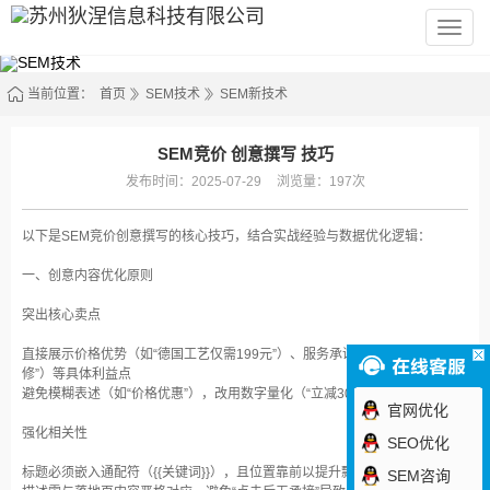
苏
州
狄
涅
信
当前位置：
首页
SEM技术
SEM新技术
息
科
技
有
SEM竞价 创意撰写 技巧
限
公
发布时间：2025-07-29
浏览量：197次
司
以下是SEM竞价创意撰写的核心技巧，结合实战经验与数据优化逻辑：
一、创意内容优化原则
突出核心卖点‌
直接展示价格优势（如“德国工艺仅需199元”）、服务承诺（“24小时上门维
修”）等具体利益点‌
避免模糊表述（如“价格优惠”），改用数字量化（“立减300元”）‌
官网优化
强化相关性‌
SEO优化
标题必须嵌入通配符（{{关键词}}），且位置靠前以提升飘红概率‌
SEM咨询