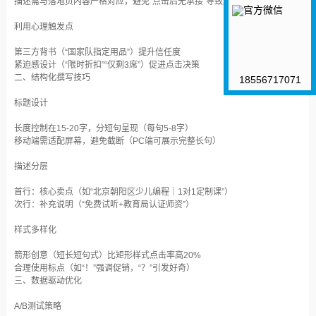
描述需与落地页内容严格对应，避免“点击后无承接”导致跳出率上升‌
利用心理触发点‌
第三方背书（“国家队指定用品”）提升信任度‌
紧迫感设计（“限时折扣”“仅剩3席”）促进点击决策‌
二、结构化撰写技巧
18556717071
标题设计‌
长度控制在15-20字，分短句呈现（每句5-8字）‌
移动端需适配屏幕，避免截断（PC端可展示完整长句）‌
描述分层‌
首行：核心卖点（如“北京朝阳区少儿编程｜1对1定制课”）‌
次行：补充说明（“免费试听+教育局认证师资”）‌
样式多样化‌
箭形创意（短长短句式）比矩形样式点击率高20%‌
合理使用标点（如“！”强调促销，“？”引发好奇）‌
三、数据驱动优化
A/B测试策略‌