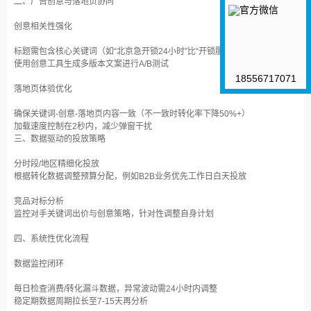
二、广告创意与落地页协同
创意相关性强化‌
标题需包含核心关键词（如“北京急开锁24小时”比“开锁服务”CTR高40%）‌
使用创意工具生成多版本文案进行A/B测试‌
18556717071
落地页体验优化‌
确保关键词-创意-落地页内容一致（不一致时转化率下降50%+）‌
加载速度控制在2秒内，减少弹窗干扰‌
三、数据驱动的投放策略
分时段/地区精细化投放‌
根据转化数据调整预算分配，例如B2B业务优先工作日白天投放‌
竞品对标分析‌
监控对手关键词出价与创意策略，针对性调整自身计划‌
四、系统性优化流程
数据监控闭环‌
每日检查消费/转化漏斗数据，异常波动需24小时内调整‌
稳定期数据周期拉长至7-15天再分析‌