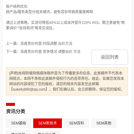
账户结构优化‌
按产品/服务类型分组关键词，避免混杂导致质量度稀释‌
通过上述策略，实测可降低40%以上成本并提升220% ROI‌。需注意避免“频
繁调价”“盲目拓词”等常见误区‌。
上一篇：百度竞价托管 时段调整 出价方法
下一篇：百度竞价托管 竞争情况 调整出价 方法
返回列表
[声明]本网转载网络媒体稿件是为了传播更多的信息，此类稿件不代表本
网观点，本网不承担此类稿件侵权行为的连带责任。故此，如果您发现本
网站的内容侵犯了您的版权，请您的相关内容发至此邮箱
【sukefu888@qq.com】，我们在确认后，会立即删除，保证您的版权。
资讯分类
SEM基础
SEM新技术
SEM百科
SEM其他