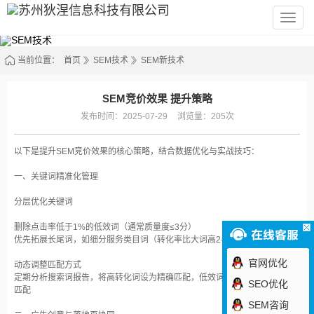
苏
州
狄
涅
信
当前位置：
首页
SEM技术
SEM新技术
息
科
技
有
SEM竞价效果 提升策略
限
公
发布时间：2025-07-29
浏览量：205次
司
以下是提升SEM竞价效果的核心策略，结合数据优化与实战技巧：
一、关键词精准化管理
分层优化关键词‌
删除点击率低于1%的低效词（通常质量度≤3分）‌
优先拓展长尾词，如细分服务类目词（转化率比大词高2-3倍）‌
官网优化
动态调整匹配方式‌
定期分析搜索词报告，将高转化词设为精确匹配，低效词改为短语匹配或否定
SEO优化
匹配‌
SEM咨询