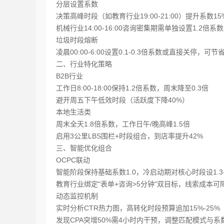
分层设置系数‌
决策高峰时段（如教育行业19:00-21:00）提升系数15%
机械行业14:00-16:00咨询密集期需单独设置1.2倍系数‌
垃圾时段熔断‌
凌晨00:00-6:00设置0.1-0.3倍系数或直接关停，可节省
二、行业特化策略
B2B行业‌
工作日8:00-18:00保持1.2倍系数，周末降至0.3倍‌
避开周五下午低效时段（活跃度下降40%）‌
本地生活类‌
周末全天1.8倍系数，工作日午/晚高峰1.5倍‌
启用3公里LBS围栏+时段组合，到店率提升42%‌
三、智能优化组合
OCPC联动‌
智能阶段保持基础系数1.0，冷启动期对核心时段设1.3-
教育行业绑定"表单+咨询>5分钟"双目标，线索成本可降6
动态监控机制‌
实时分析CTR热力图，高转化时段预算追加15%-25%‌
发现CPA突增50%需4小时内干预，调整匹配模式与系数