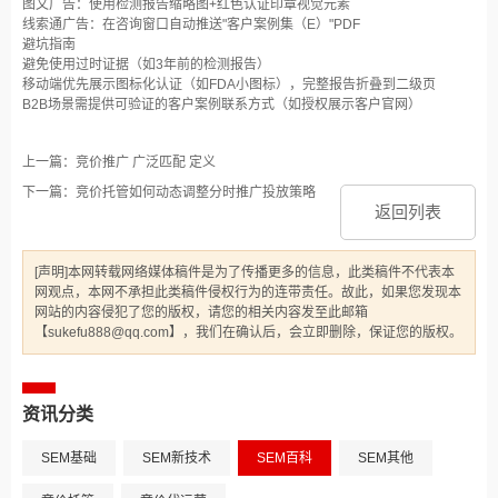
图文广告‌：使用检测报告缩略图+红色认证印章视觉元素‌
线索通广告‌：在咨询窗口自动推送"客户案例集（E）"PDF‌
避坑指南‌
避免使用过时证据（如3年前的检测报告）‌
移动端优先展示图标化认证（如FDA小图标），完整报告折叠到二级页‌
B2B场景需提供可验证的客户案例联系方式（如授权展示客户官网）
上一篇：竞价推广 广泛匹配 定义
下一篇：竞价托管如何动态调整分时推广投放策略
返回列表
[声明]本网转载网络媒体稿件是为了传播更多的信息，此类稿件不代表本
网观点，本网不承担此类稿件侵权行为的连带责任。故此，如果您发现本
网站的内容侵犯了您的版权，请您的相关内容发至此邮箱
【sukefu888@qq.com】，我们在确认后，会立即删除，保证您的版权。
资讯分类
SEM基础
SEM新技术
SEM百科
SEM其他