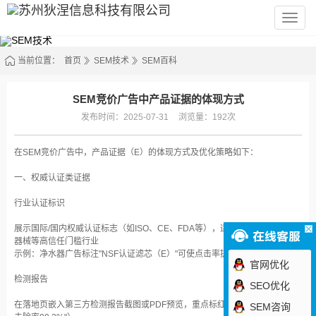
苏
州
狄
涅
信
当前位置：
首页
SEM技术
SEM百科
息
科
技
有
SEM竞价广告中产品证据的体现方式
限
公
发布时间：2025-07-31
浏览量：192次
司
在SEM竞价广告中，产品证据（E）的体现方式及优化策略如下：
一、权威认证类证据‌
行业认证标识‌
展示国际/国内权威认证标志（如ISO、CE、FDA等），适用于工业品、医疗
器械等高信任门槛行业‌
示例：净水器广告标注"NSF认证滤芯（E）"可使点击率提升28%‌
官网优化
检测报告‌
SEO优化
在落地页嵌入第三方检测报告截图或PDF预览，重点标红关键数据（如"甲醛
SEM咨询