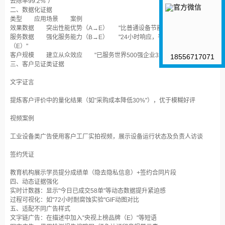
去除率99.2%"）‌
二、数据化证据‌
类型‌
‌应用场景‌
‌案例‌
效果数据‌
突出性能优势（A→E）
"比普通设备节能45%（E）"‌
服务数据‌
强化服务能力（B→E）
"24小时响应，平均解决时长1.8小时
（E）"‌
客户规模‌
建立从众效应
"已服务世界500强企业32家（E）"‌
18556717071
三、客户见证类证据‌
文字证言‌
提炼客户评价中的量化结果（如"采购成本降低30%"），优于模糊好评‌
视频案例‌
工业设备类广告使用客户工厂实拍视频，展示设备运行状态及负责人访谈‌
签约凭证‌
教育机构展示学员提分成绩单（隐去隐私信息）+签约合同片段‌
四、动态证据强化‌
实时计数器‌：显示"今日已成交58单"等动态数据提升紧迫感‌
过程可视化‌：如"72小时耐腐蚀实验"GIF动图对比‌
五、适配不同广告样式‌
文字链广告‌：在描述中加入"央视上榜品牌（E）"等短语‌