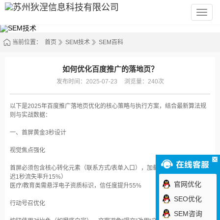
苏
州
狄
涅
信
当前位置：
首页
SEM技术
SEM百科
息
科
技
有
如何优化百度推广的落地页？
限
公
发布时间：2025-07-23
浏览量：240次
司
以下是2025年百度推广落地页优化的核心策略与执行方案，结合最新算法规
则与实战数据：
一、首屏黄金3秒设计
视觉焦点强化‌
首屏必须包含核心转化元素（联系方式/表单入口），加载速度需≤1.5秒（延
迟1秒流失率升15%）‌
官网优化
医疗/教育类需悬浮电子资质标识，信任度提升55%‌
SEO优化
行动号召优化‌
SEM咨询