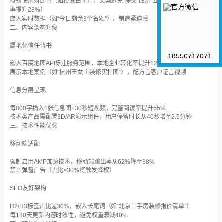
按钮使用对比色（如橙底白字），文案避免“提交”改用“立即领取报价”（点击
率提升28%）‌
嵌入实时数据（如“今日剩余3个名额”），制造紧迫感‌
二、内容架构升级
属地化信任背书‌
18556717071
嵌入百度地图API标注服务范围，本地企业转化率提升120%‌
展示本地案例（如“杭州王女士装修实拍图”），配方言客户证言视频‌
信息分层呈现‌
每800字插入1张信息图+30秒短视频，完整阅读率提升55%‌
技术类产品需配置3D/AR演示组件，用户停留时长从40秒增至2.5分钟‌
三、技术性能优化
移动端适配‌
强制启用AMP加速技术，移动端跳出率从62%降至38%‌
禁止弹窗广告（占比>30%将触发降权）‌
SEO友好架构‌
H2/H3标签占比超30%，嵌入长尾词（如“北京二手房装修报价清单”）‌
每180天更新内容时效性，避免权重衰减40%‌