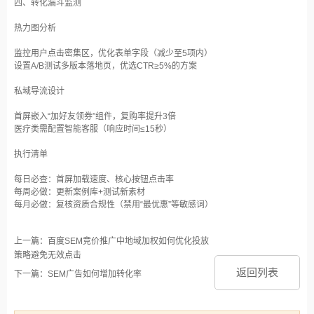
四、转化漏斗监测
热力图分析‌
监控用户点击密集区，优化表单字段（减少至5项内）‌
设置A/B测试多版本落地页，优选CTR≥5%的方案‌
私域导流设计‌
首屏嵌入“加好友领券”组件，复购率提升3倍‌
医疗类需配置智能客服（响应时间≤15秒）‌
执行清单‌
每日必查：首屏加载速度、核心按钮点击率‌
每周必做：更新案例库+测试新素材‌
每月必做：复核资质合规性（禁用“最优惠”等敏感词）
上一篇：百度SEM竞价推广中地域加权如何优化投放
策略避免无效点击
返回列表
下一篇：SEM广告如何增加转化率